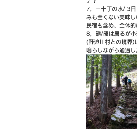
ナ？ 
7，三十丁の水/ 3
みも全くない美味し
民宿も含め、全体的
8，熊/熊は居るが
(野迫川村との境界
鳴らしながら通過し