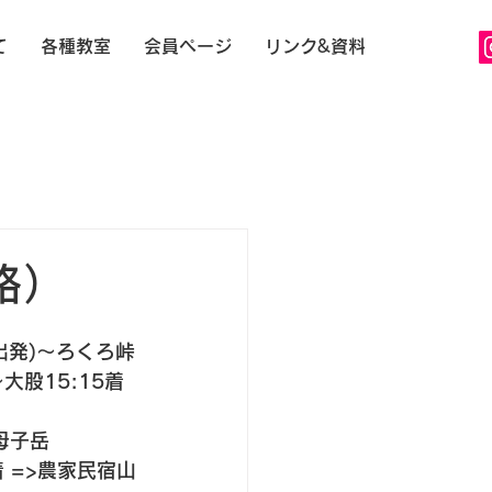
て
各種教室
会員ページ
リンク&資料
路）
(出発)〜ろくろ峠
〜大股15:15着 
伯母子岳
5着 =>農家民宿山