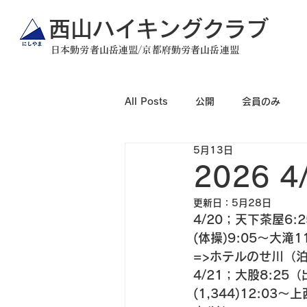
​西山ハイキングクラブ
日本勤労者山岳連盟/京都府勤労者山岳連盟
All Posts
公開
会員のみ
5月13日
2026 
更新日：
5月28日
4/20；天下茶屋6:
(体操)9:05〜大滝11
=>ホテルのせ川（泊
4/21；大股8:25
(1,344)12:03