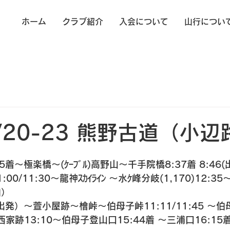
ホーム
クラブ紹介
入会について
山行につい
4/20-23 熊野古道（小辺
25着〜極楽橋〜(ｹｰﾌﾞﾙ)高野山〜千手院橋8:37着 8:46
:00/11:30〜龍神ｽｶｲﾗｲﾝ 〜水ｹ峰分岐(1,170)12:35
） 
（出発）〜萱小屋跡～檜峠〜伯母子峠11:11/11:45 〜
〜上西家跡13:10〜伯母子登山口15:44着 〜三浦口16:1