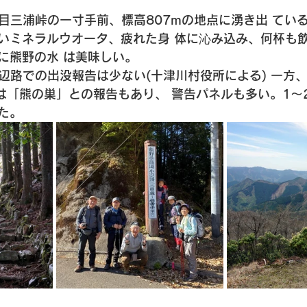
日目三浦峠の一寸手前、標高807mの地点に湧き出 てい
いミネラルウオータ、疲れた身 体に沁み込み、何杯も
に熊野の水 は美味しい。 
小辺路での出没報告は少ない(十津川村役所による) 一方
)は「熊の巣」との報告もあり、 警告パネルも多い。1～
た。