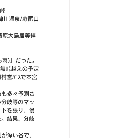
浦峠
）十津川温泉/蕨尾口
大斎原大鳥居等拝
ら雨)」だった。
果無峠越えの予定
村営ﾊﾞｽで本宮
 
岐も多々予測さ
い分岐等のマッ
ットを張り、侵
た。結果、分岐
側が深い谷で、