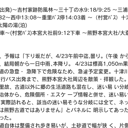
7(出発)〜吉村家跡防風林〜三十丁の水9:18/9:25 〜三
/10:32〜西中13:08〜重里ﾊﾞｽ停14:03着 〜（村営ﾊﾞｽ
太陽の湯(泊) 
6乗車〜(村営ﾊﾞｽ)本宮大社前9:12下車 〜熊野本宮大社/
、予報は「下り坂だが、4/23午前中迄,曇り。(午後 か
結局朝から一日中雨､本降り。 4/23は標高1,050m
道の急登・ 急降下で危険なため、急遽予定変更。十津川
辺行バス出発まで、熊野本宮大社周辺を散策・拝観した。
人里故、古道以外に郷の生活道路も混在し、迷い易 い分
治体から、危険個所・エスケ ープ情報と併せ、迷い易
 実際訪れると、該当の迷い易そうな分岐には全て、ネ
は熊野古道ではありません」とパネルに 明示してあっ
った。 
山道自体は整備され歩き易いが、土砂道で幅が狭 く、片