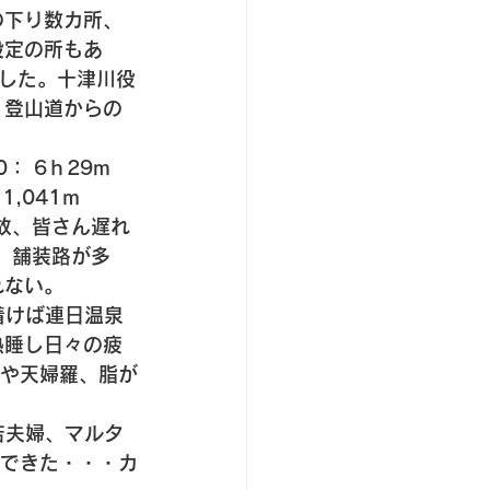
の下り数カ所、
設定の所もあ
 した。十津川役
、登山道からの
： 6ｈ29m 
 1,041ｍ 
脚揃い故、皆さん遅れ
、舗装路が多
ない。 
着けば連日温泉
熟睡し日々の疲
きや天婦羅、脂が
若夫婦、マルタ
献できた・・・カ