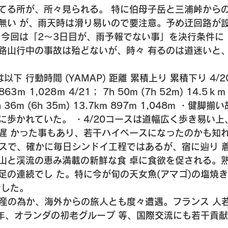
てる所が、所々見られる。 特に伯母子岳と三浦峠から
無い が、雨天時は滑り易いので要注意。予め迂回路が
、今回は「2〜3日目が、雨予報でない事」を決行条件に
路山行中の事故は殆どないが、時々 有るのは道迷いと
下 行動時間 (YAMAP) 距離 累積上り 累積下り 4/20
 863ｍ 1,028ｍ 4/21； 7h 50m (7h 52m) 14.5ｋｍ
6h 36m (6h 35m) 13.7km 897m 1,048m ・健
に歩かれていた。 ・4/20コースは道幅広く歩き易い上
遅 かった事もあり、若干ハイペースになったのかも知れ
ースで、確かに毎日シンドイ工程ではあるが、宿に辿り 
山と渓流の恵み満載の新鮮な食 卓に食欲を促される。
足の連続でし た。特に今が旬の天女魚(アマゴ)の塩焼
した。 
遺産の為か、海外からの旅人とも度々遭遇。フランス 人
青年、オランダの初老グループ 等、国際交流にも若干貢