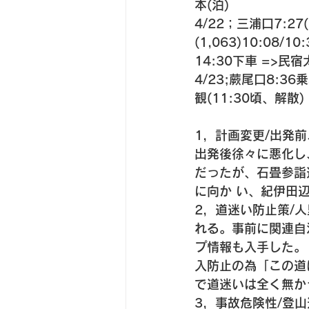
本(泊) 
4/22；三浦口7:2
(1,063)10:08
14:30下車 =>民宿
4/23;蕨尾口8:3
観(11:30頃、解散)
1，計画変更/出発前
出発後徐々に悪化し、
だったが、石畳参詣
に向か い、紀伊田
2，道迷い防止策/
れる。事前に関連自
プ情報も入手した。
入防止の為「この道
で道迷いは全く無か
3，事故危険性/登