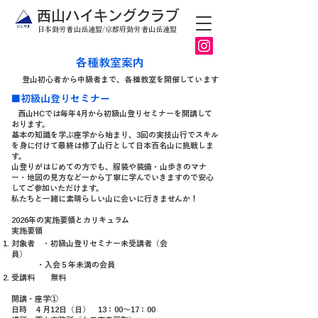
​西山ハイキングクラブ
日本勤労者山岳連盟/京都府勤労者山岳連盟
各種教室案内
​登山初心者から中級者まで、各種教室を開催しています
■初級山登りセミナー
西山HCでは毎年4月から初級山登り
セミナーを開講して
おります。
基本の知識を学ぶ座学から始まり、3回の実技山行でスキル
を身に付けて最終は修了山行として日本百名山に挑戦しま
す。
山登りがはじめての方でも、服装や装備・山歩きのマナ
ー・地図の見方など一から丁寧に学んでいきますので安心
してご参加いただけます。
私たちと一緒に素晴らしい山に会いに行きませんか！
2026年の実施要領とカリキュラム
実施要領
対象者 ・初級山登りセミナー未受講者（会
員）
・入会５年未満
の会員
受講料 無料
開講・座学①
日時 ４月12
日（日） 13：00～17：00