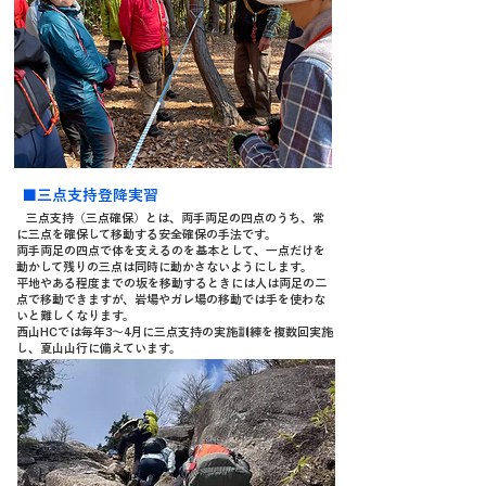
■三点支持登降実習
三点支持（三点確保）とは、両手両足の四点のうち、常
に三点を確保して移動する安全確保の手法です。
両手両足の四点で体を支えるのを基本として、一点だけを
動かして残りの三点は同時に動かさないようにします。
平地やある程度までの坂を移動するときには人は両足の二
点で移動できますが、岩場やガレ場の移動では手を使わな
いと難しくなります。
西山HCでは毎年3～4月に三点支持の実施訓練を複数回実施
し、夏山山行に備えています。