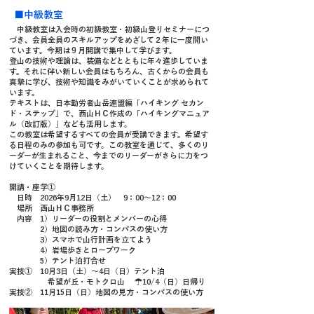
■中級教室
中級教室は入会時の初級教室・初級山登りセミナーにつ
づき、会員全員のスキルアップをめざして２年に一度開い
ています。今期は９月開講で集中して学びます。
登山の技術や理論は、装備などとともに年々進歩していま
す。それに伴い新しい会員はもちろん、古くからの会員も
真摯に学び、技術や知識をみがいていくことが求められて
います。
テキストは、日本勤労者山岳連盟編「ハイキング セカン
ド・ステップ」で、西山ＨＣ作成の「ハイキングマニュア
ル（改訂版）」なども活用します。
この教室は希望するすべての会員が受講できます。希望す
る日程のみの参加も可です。この教室を通じて、多くのリ
ーダーが生まれること、今までのリーダーがさらに力をつ
けていくことを期待します。
開講・座学①
日時 2026年
9月12日（土） 9：00～12：00
場所 西山ＨＣ事務所
内容 1）リーダーの役割とメンバーの心得
2）地図の読み方・コンパスの使い方
3）スマホで山行計画を立てよう
4）岩場歩きとロープワーク
5）テント泊打合せ
実
技① 10月3日（土）～4日（日）テント泊
希望が丘・モトクロ山 ☂10/4（日）日帰り
実技② 11月15日（日）地図の見方・コンパスの使い方