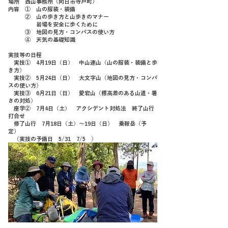
場所 西山事務所（向日市寺戸町）
内容 ① 山の服装・装備
② 山の歩き方と山歩きのマナー
岩場を安全に歩くために
③ 地図の見方・コンパスの使い方
④
天気の基礎知識
実技等の日程
実技① 4月19日（日） 中山連山（山の服装・装備と歩
き方）
実技② 5月24日（日） 大文字山（地図の見方・コンパ
スの使い方）
実技③ 6月21日（日） 愛宕山（標高差のある山道・暑
さの対処）
座学② 7月4日（土） アクシデント対処法 終了山行
打合せ
修了山行 7月18日（土）～19日（日） 乗鞍岳（予
定）
（実技の予備日 5/31 7/5
）